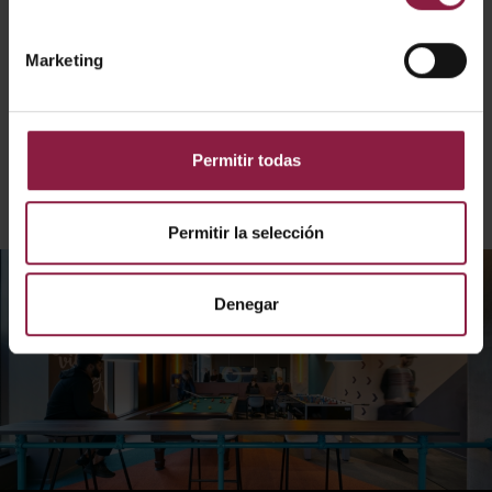
útil del LED L70 de 50.000 horas.
El proyecto fue un éxito rotundo; JS&P creó un espacio
cuidadosamente diseñado en línea con la filosofía de
Marketing
Collegiate de crear experiencias inolvidables para los
estudiantes mediante entornos inspiradores en sus
residencias. El proyector LED de superficie Unity 0 de
Ansell no solo encajó bien con la estética general de los
espacios, sino que cumplió su misión de proporcionar
Permitir todas
iluminación fiable y de alta calidad a algunos de los
espacios habitables más importantes de la residencia.
Permitir la selección
Denegar