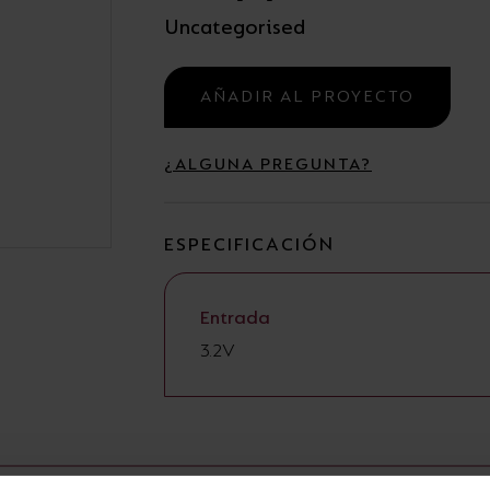
Uncategorised
Campanas
Estancas y Regletas
AÑADIR AL PROYECTO
¿ALGUNA PREGUNTA?
ESPECIFICACIÓN
Entrada
3.2V