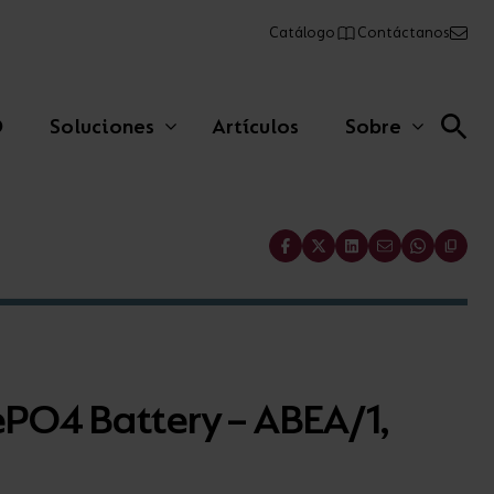
Catálogo
Contáctanos
O
Soluciones
Artículos
Sobre
Share
Lineales comerciales
Paneles
PO4 Battery – ABEA/1,
Emergencia
AFIX