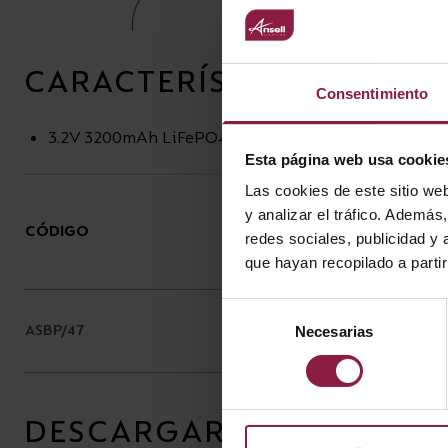
CARACTERÍSTICAS
Consentimiento
3.2V 3200mAh LiFePO4 Battery
Esta página web usa cookie
Las cookies de este sitio we
y analizar el tráfico. Ademá
CÓDIGO
DESCRIPCIÓN
redes sociales, publicidad y
que hayan recopilado a parti
Selección
3.2V 3200mAh LiFePO4
ASBP/47
Necesarias
de
Battery – ABEA/1, ASIP/1/HO
consentimiento
DESCARGAR