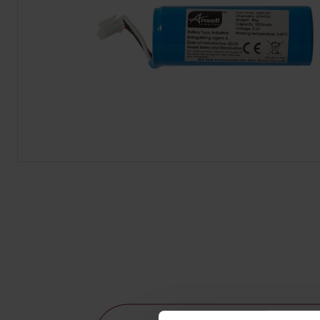
Tiras LED
Bajomueble y Baño