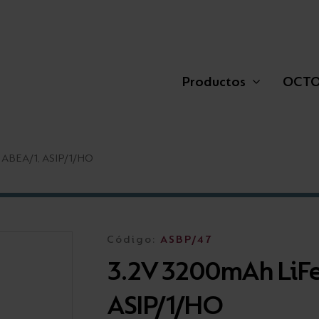
Productos
OCT
 ABEA/1, ASIP/1/HO
Plafones
Residencial
Sostenibilidad
Balizas
Retail
Showrooms
Código:
ASBP/47
3.2V 3200mAh LiFe
Feature Lighting
Áreas auxiliares
Trabaja con nosotros
Proyectores
Exterior
ASIP/1/HO
Street Lights