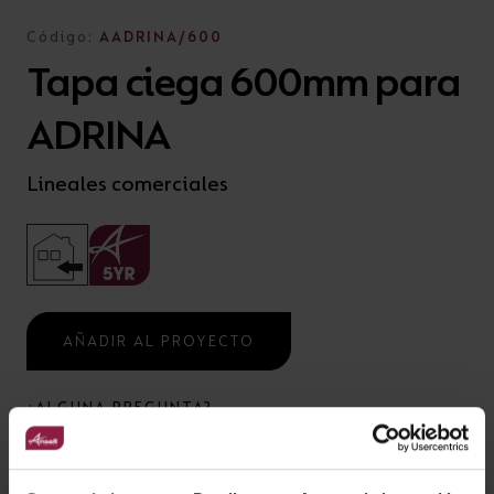
Código:
AADRINA/600
Tapa ciega 600mm para
ADRINA
Lineales comerciales
AÑADIR AL PROYECTO
¿ALGUNA PREGUNTA?