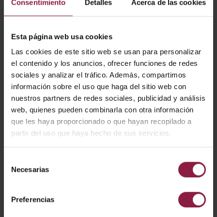
Consentimiento
Detalles
Acerca de las cookies
CARACTERÍSTICAS
Tapa ciega 600mm para ADRINA
Esta página web usa cookies
Las cookies de este sitio web se usan para personalizar
el contenido y los anuncios, ofrecer funciones de redes
sociales y analizar el tráfico. Además, compartimos
CÓDIGO
POTENCIA
LÚMENES
LM/W
información sobre el uso que haga del sitio web con
nuestros partners de redes sociales, publicidad y análisis
web, quienes pueden combinarla con otra información
AADRINA/600
que les haya proporcionado o que hayan recopilado a
partir del uso que haya hecho de sus servicios.
DESCARGAR
Selección
Necesarias
de
consentimiento
Ficha técnica
Preferencias