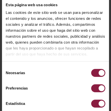
Esta página web usa cookies
Las cookies de este sitio web se usan para personalizar
el contenido y los anuncios, ofrecer funciones de redes
ATALB/1
sociales y analizar el tráfico. Además, compartimos
información sobre el uso que haga del sitio web con
nuestros partners de redes sociales, publicidad y análisis
DESCARGAR
web, quienes pueden combinarla con otra información
que les haya proporcionado o que hayan recopilado a
partir del uso que haya hecho de sus servicios.
Ficha técnica
Selección
Instrucciones
Necesarias
de
consentimiento
Preferencias
ACCESORIOS
Estadística
RELACIONADOS