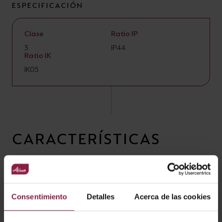
ESPECIFICACIÓN
Clase
Ratio IP
3
IP44
Ratio IK
IK05
CARACTERÍSTICAS
Bolardo Aplique Talana
GUARDARAcGUARDARaccesorios
Consentimiento
Detalles
Acerca de las cookies
CÓDIGO
POTENCIA
LÚMENES
LM/W