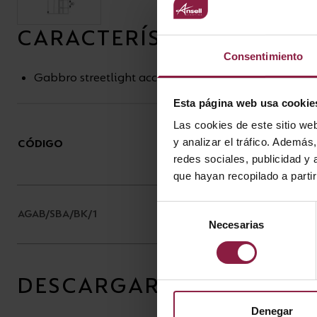
CARACTERÍSTICAS
Consentimiento
Gabbro streetlight accessory
Esta página web usa cookie
Las cookies de este sitio we
y analizar el tráfico. Ademá
CÓDIGO
DESCRIPCIÓN
redes sociales, publicidad y
que hayan recopilado a parti
Adaptador para poste
Selección
AGAB/SBA/BK/1
GABBRO
Necesarias
de
consentimiento
DESCARGAR
Denegar