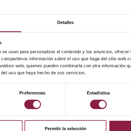
Detalles
Adaptador para poste 60 
s
b se usan para personalizar el contenido y los anuncios, ofrecer
s, compartimos información sobre el uso que haga del sitio web 
POTENCIA
LÚMENES
LM/W
 análisis web, quienes pueden combinarla con otra información q
r del uso que haya hecho de sus servicios.
Preferencias
Estadística
Permitir la selección