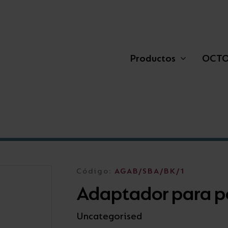
Productos
OCT
Plafones
Residencial
Sostenibilidad
Balizas
Retail
Showrooms
Código:
AGAB/SBA/BK/1
Adaptador para 
Feature Lighting
Áreas auxiliares
Trabaja con nosotros
Proyectores
Exterior
Uncategorised
Street Lights