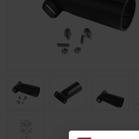
Tiras LED
Bajomueble y Baño