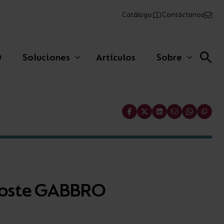
Catálogo
Contáctanos
O
Soluciones
Artículos
Sobre
Share
Lineales comerciales
Paneles
poste GABBRO
Emergencia
AFIX