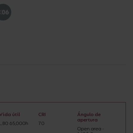
Vida útil
CRI
Ángulo de
apertura
L80 65,000h
70
Open area -