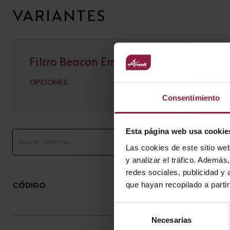
VARIANTES
Filtro Beacon Emergency Downlight
OPCIONES
Consentimiento
Esta página web usa cookie
Las cookies de este sitio we
y analizar el tráfico. Ademá
redes sociales, publicidad y
que hayan recopilado a parti
CÓDIGO
DESCRIPCIÓN
Selección
Necesarias
de