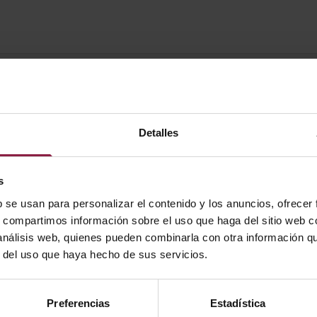
Detalles
s
b se usan para personalizar el contenido y los anuncios, ofrecer
s, compartimos información sobre el uso que haga del sitio web 
 análisis web, quienes pueden combinarla con otra información q
r del uso que haya hecho de sus servicios.
POTENCIA
LÚMENES
LM/W
Preferencias
Estadística