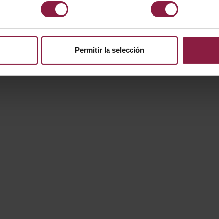
2.5W
250lm
2.5W
250lm
Permitir la selección