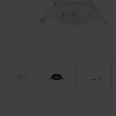
Tiras LED
Bajomueble y Baño