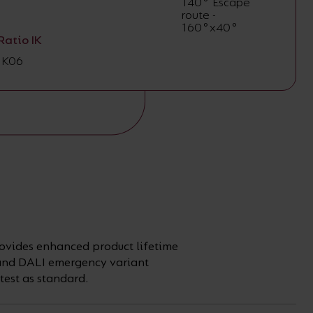
140° Escape
route -
160°x40°
Ratio IK
IK06
ovides enhanced product lifetime
t and DALI emergency variant
test as standard.