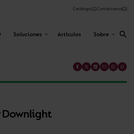
Catálogo
Contáctanos
O
Soluciones
Artículos
Sobre
Share
Lineales comerciales
Paneles
 Downlight
Emergencia
AFIX