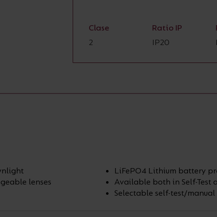
Clase
Ratio IP
2
IP20
nlight
LiFePO4 Lithium battery pr
ngeable lenses
Available both in Self-Tes
Selectable self-test/manual 