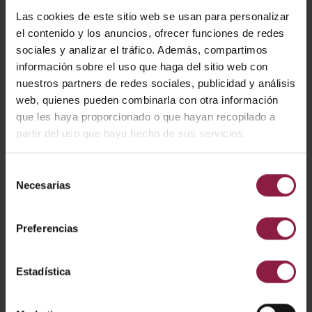
Las cookies de este sitio web se usan para personalizar
el contenido y los anuncios, ofrecer funciones de redes
sociales y analizar el tráfico. Además, compartimos
información sobre el uso que haga del sitio web con
Ver
Entradas
nuestros partners de redes sociales, publicidad y análisis
web, quienes pueden combinarla con otra información
que les haya proporcionado o que hayan recopilado a
partir del uso que haya hecho de sus servicios.
CÓDIGO
POTENCIA
LÚMENES
LM/W
Selección
Necesarias
de
1000lm - 180
130lm/W (
consentimiento
ACOM1/1/SMF/W
7W/13W
0lm (4000K)
00K)
Preferencias
1000lm - 180
130lm/W (
ACOM1/1/SMF/B
7W/13W
0lm (4000K)
00K)
Estadística
2300lm - 280
130lm/W (