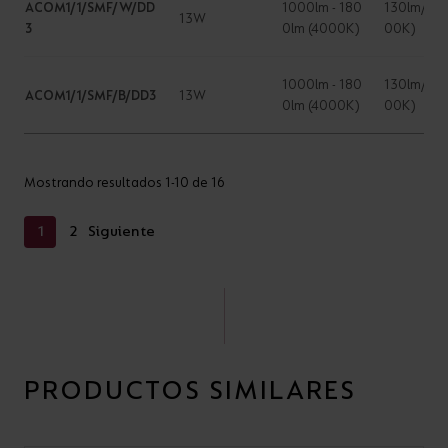
ACOM1/1/SMF/W/DD
1000lm - 180
130lm/W (
13W
3
0lm (4000K)
00K)
1000lm - 180
130lm/W (
ACOM1/1/SMF/B/DD3
13W
0lm (4000K)
00K)
Mostrando resultados 1-10 de 16
1
2
Siguiente
PRODUCTOS SIMILARES