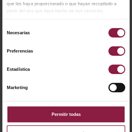
que les haya proporcionado o que hayan recopilado a
partir del uso que haya hecho de sus servicios.
Selección
Señal LED EAGLE - Flecha hacia abajo
Necesarias
de
consentimiento
Preferencias
Estadística
Marketing
Permitir todas