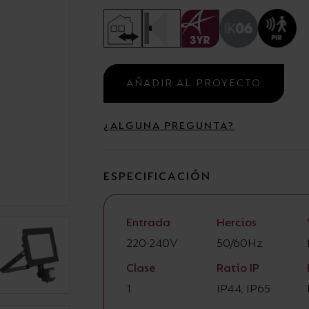
Campanas
Estancas y Regletas
AÑADIR AL PROYECTO
¿ALGUNA PREGUNTA?
ESPECIFICACIÓN
Entrada
Hercios
220-240V
50/60Hz
Clase
Ratio IP
1
IP44, IP65