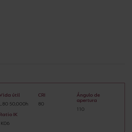
Vida útil
CRI
Ángulo de
apertura
L80 50,000h
80
110
Ratio IK
IK06