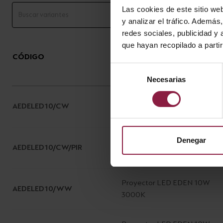
Las cookies de este sitio we
y analizar el tráfico. Ademá
redes sociales, publicidad y
que hayan recopilado a parti
CÓDIGO
DESCRIPCIÓN
Selección
Necesarias
de
consentimiento
Proyector LED EDEN 10W
AEDELED10/CW
4000K
Denegar
Proyector LED EDEN 10W
AEDELED10/CW/PIR
PIR 4000K
Proyector LED EDEN 10W
AEDELED10/WW
3000K