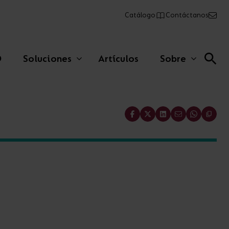
Catálogo
Contáctanos
O
Soluciones
Artículos
Sobre
Share
Lineales comerciales
Paneles
Emergencia
AFIX