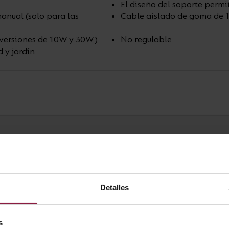
El diseño del soporte permit
anual (solo para las
Cable aislado de goma de 1 
 versiones de 10W y 30W)
No regulable
 y jardín
Detalles
s