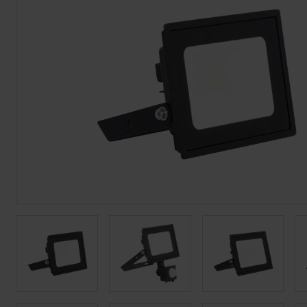
Tiras LED
Bajomueble y Baño