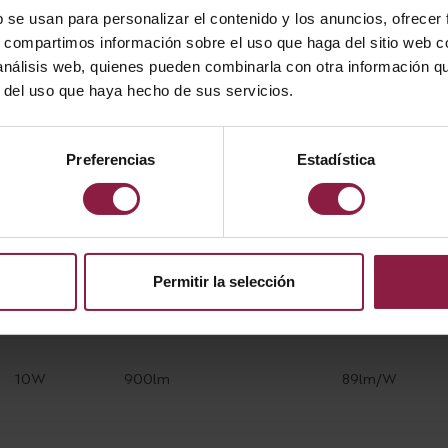
b se usan para personalizar el contenido y los anuncios, ofrecer
s, compartimos información sobre el uso que haga del sitio web 
 análisis web, quienes pueden combinarla con otra información q
r del uso que haya hecho de sus servicios.
POTENCIA
LÚMENES
LM/W
Preferencias
Estadística
10W
950lm
95lm/W
Permitir la selección
10W
950lm
95lm/W
10W
900lm
89lm/W