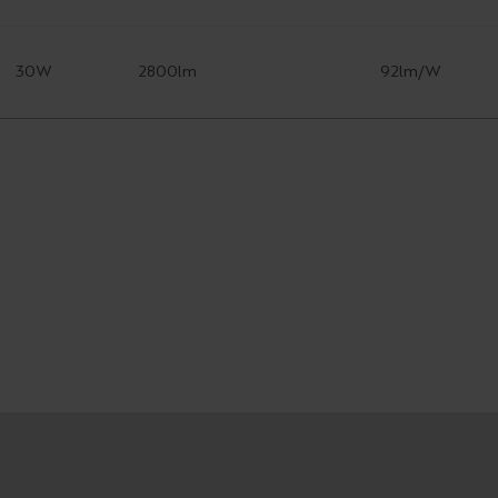
30W
2800lm
92lm/W