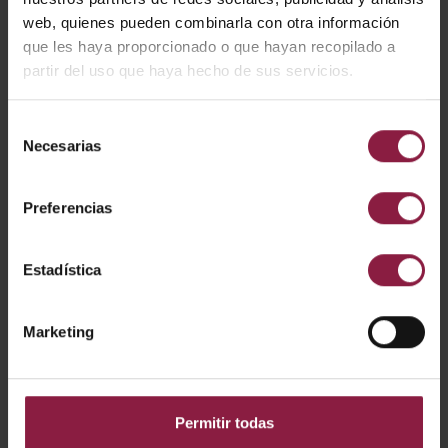
web, quienes pueden combinarla con otra información
que les haya proporcionado o que hayan recopilado a
Enchufe para afeitadora de perfil moderno con
transformador de aislamiento.
partir del uso que haya hecho de sus servicios.
Salidas de 115 voltios y 230 voltios.
Se suministra con tornillos y tapas de plástico.
Selección
Necesarias
de
consentimiento
CÓDIGO
POTENCIA
LÚMENES
LM/W
Preferencias
Estadística
ADVSS
Marketing
DESCARGAR
Permitir todas
Ficha técnica