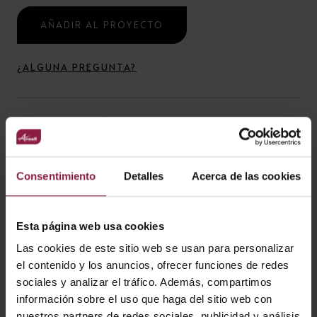
AÑADIR AL PROYECTO
¿ALGUNA PREGUNTA?
ESPECIFICACIÓN
Entrada
Clase
Consentimiento
Detalles
Acerca de las cookies
220-240V
1
Ratio IP
IP20
Esta página web usa cookies
Las cookies de este sitio web se usan para personalizar
el contenido y los anuncios, ofrecer funciones de redes
sociales y analizar el tráfico. Además, compartimos
información sobre el uso que haga del sitio web con
CARACTERÍSTICAS
nuestros partners de redes sociales, publicidad y análisis