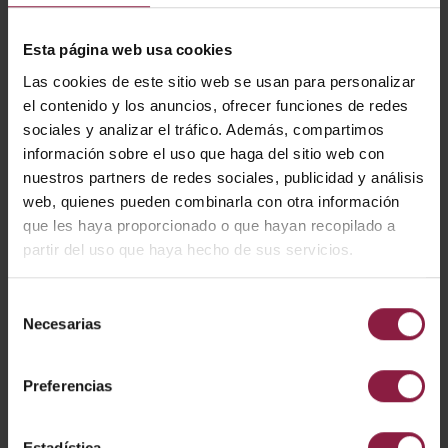
CARACTERÍSTICAS
Esta página web usa cookies
Adrina accessory
Las cookies de este sitio web se usan para personalizar
el contenido y los anuncios, ofrecer funciones de redes
sociales y analizar el tráfico. Además, compartimos
información sobre el uso que haga del sitio web con
CÓDIGO
POTENCIA
LÚMENES
LM/W
nuestros partners de redes sociales, publicidad y análisis
web, quienes pueden combinarla con otra información
que les haya proporcionado o que hayan recopilado a
AADRINA/SK
partir del uso que haya hecho de sus servicios.
Selección
DESCARGAR
Necesarias
de
consentimiento
Preferencias
Ficha técnica
Estadística