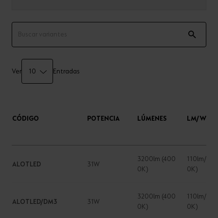
Ver
Entradas
CÓDIGO
POTENCIA
LÚMENES
LM/W
3200lm (400
110lm/W (
ALOTLED
31W
0K)
0K)
3200lm (400
110lm/W (
ALOTLED/DM3
31W
0K)
0K)