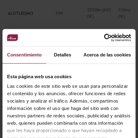
3200lm (400
110lm/W (
ALOTLED/M3
31W
0K)
0K)
3200lm (400
110lm/W (
ALOTLED/SM3
31W
0K)
0K)
Consentimiento
Detalles
Acerca de las cookies
3200lm (400
110lm/W (
ALOTLED/OCTO
31W
0K)
0K)
Esta página web usa cookies
3200lm (400
110lm/W (
ALOTLED/OCTO/M3
31W
Las cookies de este sitio web se usan para personalizar
0K)
0K)
el contenido y los anuncios, ofrecer funciones de redes
sociales y analizar el tráfico. Además, compartimos
3200lm (400
110lm/W (
ALOTLED/DD1
31W
información sobre el uso que haga del sitio web con
0K)
0K)
nuestros partners de redes sociales, publicidad y análisis
web, quienes pueden combinarla con otra información
3200lm (400
110lm/W (
que les haya proporcionado o que hayan recopilado a
ALOTLED/DD1/DM3
31W
0K)
0K)
partir del uso que haya hecho de sus servicios.