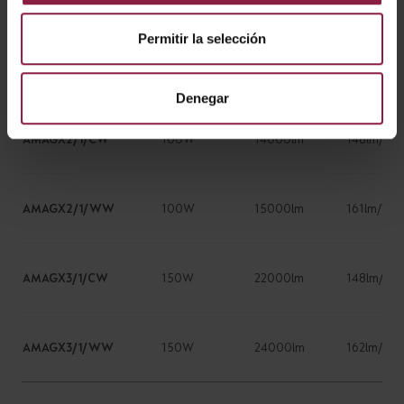
AMAGX1/1/CW
50W
6900lm
146lm/W
Permitir la selección
AMAGX1/1/WW
50W
7900lm
154lm/W
Denegar
AMAGX2/1/CW
100W
14000lm
148lm/W
AMAGX2/1/WW
100W
15000lm
161lm/W
AMAGX3/1/CW
150W
22000lm
148lm/W
AMAGX3/1/WW
150W
24000lm
162lm/W