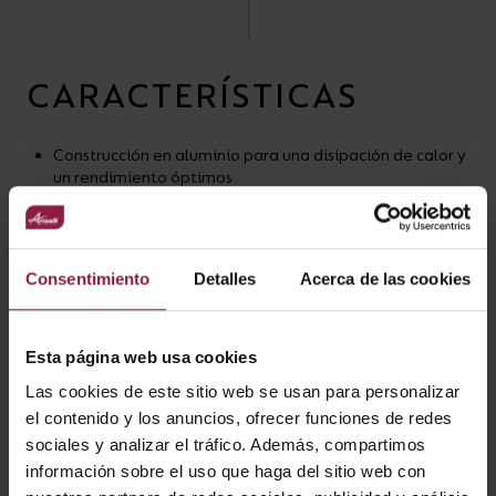
CARACTERÍSTICAS
Construcción en aluminio para una disipación de calor y
un rendimiento óptimos
Tecnología de lentes avanzada que proporciona un
rendimiento y un control óptimos
Instalación de aislamiento anti-tamper incorporada
Compatible con la entrada lateral o superior de poste
Consentimiento
Detalles
Acerca de las cookies
de espiga de 76mm
Disponible en blanco cálido y frío
Esta página web usa cookies
VARIANTES
Las cookies de este sitio web se usan para personalizar
el contenido y los anuncios, ofrecer funciones de redes
sociales y analizar el tráfico. Además, compartimos
información sobre el uso que haga del sitio web con
Filtro Magna X