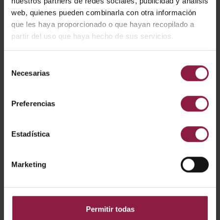
nuestros partners de redes sociales, publicidad y análisis
web, quienes pueden combinarla con otra información
que les haya proporcionado o que hayan recopilado a
partir del uso que haya hecho de sus servicios.
Selección
Necesarias
de
consentimiento
Preferencias
Ver
Entradas
Estadística
Marketing
CÓDIGO
POTENCIA
LÚMENES
LM/W
Permitir todas