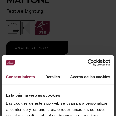
Feature Lighting
AÑADIR AL PROYECTO
¿ALGUNA PREGUNTA?
Consentimiento
Detalles
Acerca de las cookies
CARACTERÍSTICAS
Esta página web usa cookies
Caja de montaje en superficie para MATTONE
Las cookies de este sitio web se usan para personalizar
Universal polycarbonate LED bricklight suitable for
el contenido y los anuncios, ofrecer funciones de redes
residential and hospitality applications
sociales y analizar el tráfico. Además, compartimos