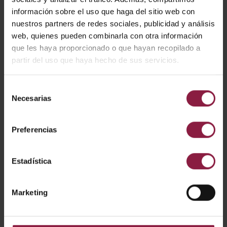
Unique adjustable feet allows for installation into
información sobre el uso que haga del sitio web con
multiple brick apertures ranging from 85mm to 115mm
Unique adjustable feet allows for installation into
nuestros partners de redes sociales, publicidad y análisis
multiple brick apertures ranging from 85mm to 115mm
web, quienes pueden combinarla con otra información
Polycarbonate construction ideal for coastal
que les haya proporcionado o que hayan recopilado a
applications
partir del uso que haya hecho de sus servicios.
Pre-wired with 500mm of rubber insulated cable
Supplied c/w installation housing for additional
protection and ease of installation
Selección
CCT selectable between 3000K and 4000K
Necesarias
de
Non-dimmable
consentimiento
Preferencias
CÓDIGO
POTENCIA
LÚMENES
LM/W
Estadística
AMATB/SMB
Marketing