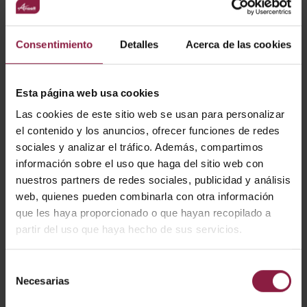
¿ALGUNA PREGUNTA?
Consentimiento
Detalles
Acerca de las cookies
CARACTERÍSTICAS
Esta página web usa cookies
Driver LED Regulable de corriente y multi-voltaje
Las cookies de este sitio web se usan para personalizar
Compatible con la mayoría de las luminarias
el contenido y los anuncios, ofrecer funciones de redes
El dip-switch integrado permite la selección de la
sociales y analizar el tráfico. Además, compartimos
salida requerida
información sobre el uso que haga del sitio web con
Opciones de atenuación 1-10V, Push Dim y DALI2
Protección térmica, de cortocircuito y de sobrecarga
nuestros partners de redes sociales, publicidad y análisis
web, quienes pueden combinarla con otra información
que les haya proporcionado o que hayan recopilado a
VARIANTES
partir del uso que haya hecho de sus servicios.
Selección
Necesarias
de
consentimiento