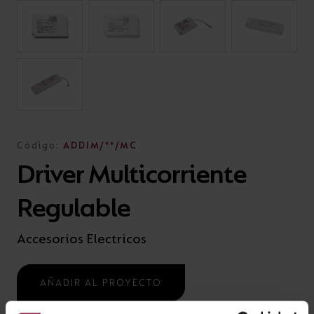
Código:
ADDIM/**/MC
Driver Multicorriente
Regulable
Accesorios Electricos
AÑADIR AL PROYECTO