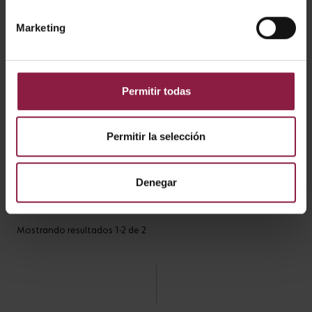
Marketing
CÓDIGO
POTENCIA
LÚMENES
LM/W
Permitir todas
AOCTO/XP/WS/W
Permitir la selección
AOCTO/XP/WS/B
Denegar
Mostrando resultados 1-2 de 2