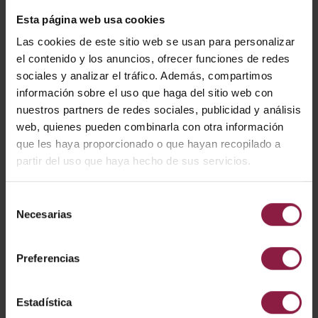
Interruptor inteligente OCTO habilitado para
Esta página web usa cookies
Bluetooth
Los ajustes se establecen fácilmente mediante un
Las cookies de este sitio web se usan para personalizar
dispositivo inteligente a través de la aplicación OCTO
el contenido y los anuncios, ofrecer funciones de redes
Compatible con todos los demás dispositivos bluetooth
sociales y analizar el tráfico. Además, compartimos
OCTO Casambi como parte del ecosistema OCTO
información sobre el uso que haga del sitio web con
Los imanes integrados aseguran una fácil fijación al
nuestros partners de redes sociales, publicidad y análisis
soporte de montaje (suministrado con el interruptor)
Alcance: dentro de una habitación hasta 30 metros de
web, quienes pueden combinarla con otra información
línea de visión
que les haya proporcionado o que hayan recopilado a
partir del uso que haya hecho de sus servicios.
VARIANTES
Selección
Necesarias
de
consentimiento
Preferencias
Ver
Entradas
Estadística