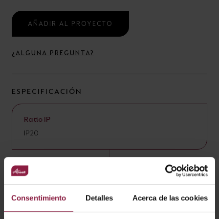
AÑADIR AL PROYECTO
¿ALGUNA PREGUNTA?
ESPECIFICACIÓN
Ratio IP
IP20
CARACTERÍSTICAS
Consentimiento
Detalles
Acerca de las cookies