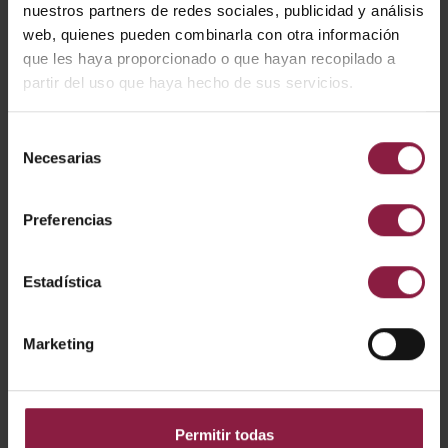
nuestros partners de redes sociales, publicidad y análisis
web, quienes pueden combinarla con otra información
AOCTOW/A60LED/T
8W
810lm
W/E27
que les haya proporcionado o que hayan recopilado a
partir del uso que haya hecho de sus servicios.
Mostrando resultados 1-1 de 1
Selección
Necesarias
de
consentimiento
Preferencias
PRODUCTOS SIMILARES
Estadística
Marketing
Permitir todas