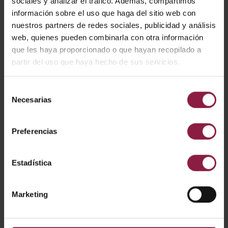
sociales y analizar el tráfico. Además, compartimos
CARACTERÍSTICAS
información sobre el uso que haga del sitio web con
nuestros partners de redes sociales, publicidad y análisis
web, quienes pueden combinarla con otra información
• Aplique/plafón de superficie
que les haya proporcionado o que hayan recopilado a
Temperatura de color seleccionable entre 3000K,
partir del uso que haya hecho de sus servicios.
4000K y 6500K
Acabado del cuerpo y del difusor en blanco mate
Soporte de fijación trasero para facilitar la instalación
Selección
No regulable
Necesarias
de
consentimiento
Preferencias
CÓDIGO
POTENCIA
LÚMENES
LM/W
Estadística
2400lm (400
104lm/W (
APAB/1
24W
Marketing
0K)
00K)