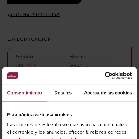
¿ALGUNA PREGUNTA?
ESPECIFICACIÓN
Entrada
Hercios
220-240V
50/60Hz
Vida útil
CRI
L70 25,000h
80
Ángulo de apertura
Clase
110
2
Consentimiento
Detalles
Acerca de las cookies
Ratio IP
IP40
Esta página web usa cookies
Las cookies de este sitio web se usan para personalizar
el contenido y los anuncios, ofrecer funciones de redes