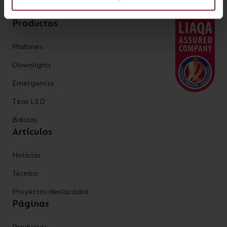
Productos
Plafones
Downlights
Emergencia
Tiras LED
Balizas
Artículos
Noticias
Técnico
Proyectos destacados
Páginas