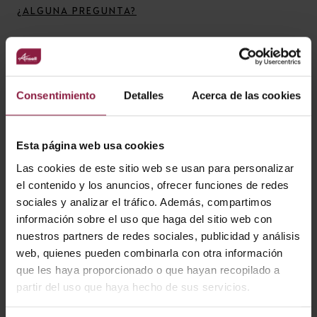
¿ALGUNA PREGUNTA?
VARIANTES
Consentimiento
Detalles
Acerca de las cookies
Esta página web usa cookies
Las cookies de este sitio web se usan para personalizar
Ver
Entradas
el contenido y los anuncios, ofrecer funciones de redes
sociales y analizar el tráfico. Además, compartimos
información sobre el uso que haga del sitio web con
nuestros partners de redes sociales, publicidad y análisis
CÓDIGO
POTENCIA
LÚMENES
LM/W
web, quienes pueden combinarla con otra información
que les haya proporcionado o que hayan recopilado a
partir del uso que haya hecho de sus servicios.
APRILEDP/MINIBZ/BL