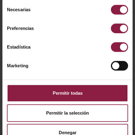
K
Selección
Necesarias
de
consentimiento
APRILEDP/MINIBZ/CH
Preferencias
APRILEDP/MINIBZ/SC
Estadística
Marketing
Mostrando resultados 1-3 de 3
Permitir todas
Permitir la selección
Denegar