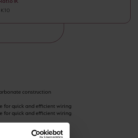
Ratio IK
IK10
arbonate construction
for quick and efficient wiring
for quick and efficient wiring