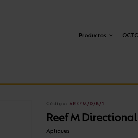
Productos
OCT
Plafones
Residencial
Sostenibilidad
Balizas
Retail
Showrooms
Código:
AREFM/D/B/1
Reef M Directional
Feature Lighting
Áreas auxiliares
Trabaja con nosotros
Proyectores
Exterior
Apliques
Street Lights