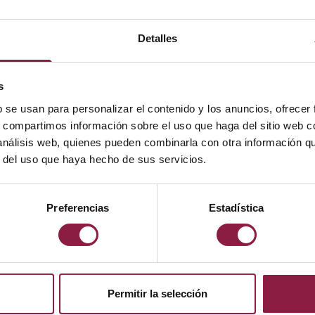
Detalles
POTENCIA
LÚMENES
LM/W
s
b se usan para personalizar el contenido y los anuncios, ofrecer
13.5W
1500lm (4000K)
110lm/W (400
s, compartimos información sobre el uso que haga del sitio web 
 análisis web, quienes pueden combinarla con otra información q
r del uso que haya hecho de sus servicios.
Preferencias
Estadística
Instrucciones
Permitir la selección