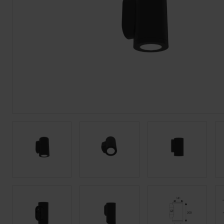
Tiras LED
Bajomueble y Baño