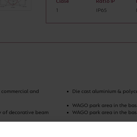
Clase
Ratio IP
1
IP65
or commercial and
Die cast aluminium & polyc
WAGO park area in the base 
ty of decorative beam
WAGO park area in the base 