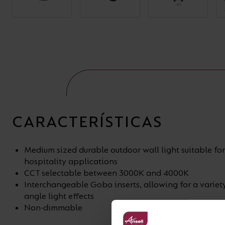
CARACTERÍSTICAS
Medium sized durable outdoor wall light suitable f
hospitality applications
CCT selectable between 3000K and 4000K
Interchangeable Gobo inserts, allowing for a varie
angle light effects
Non-dimmable