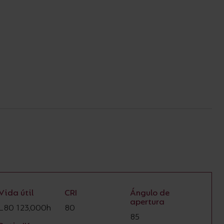
Vida útil
CRI
Ángulo de
apertura
L80 123,000h
80
85