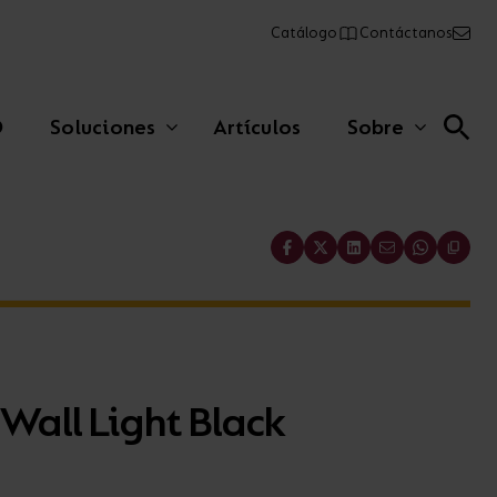
Catálogo
Contáctanos
O
Soluciones
Artículos
Sobre
Share
Lineales comerciales
Paneles
 Wall Light Black
Emergencia
AFIX