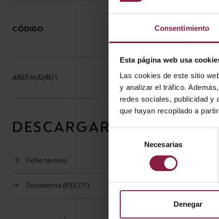
Consentimiento
CÓDIGO
DESCRIPCIÓN
Esta página web usa cookie
Reef M Directional Wall
Las cookies de este sitio we
AREFM/D/B/1
Light Black
y analizar el tráfico. Ademá
redes sociales, publicidad y
que hayan recopilado a parti
DESCARGAR
Selección
Necesarias
de
consentimiento
Ficha técnica
Fotometría (IES/LDT)
Denegar