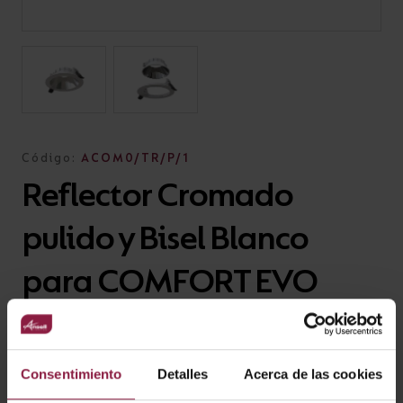
Código:
ACOM0/TR/P/1
Reflector Cromado
pulido y Bisel Blanco
para COMFORT EVO
Uncategorised
Consentimiento
Detalles
Acerca de las cookies
AÑADIR AL PROYECTO