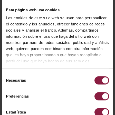
¿ALGUNA PREGUNTA?
Esta página web usa cookies
Las cookies de este sitio web se usan para personalizar
el contenido y los anuncios, ofrecer funciones de redes
sociales y analizar el tráfico. Además, compartimos
CÓDIGO
POTENCIA
LÚMENES
LM/W
información sobre el uso que haga del sitio web con
nuestros partners de redes sociales, publicidad y análisis
web, quienes pueden combinarla con otra información
que les haya proporcionado o que hayan recopilado a
ACOM0/TR/P/1
partir del uso que haya hecho de sus servicios.
Selección
DESCARGAR
Necesarias
de
consentimiento
Preferencias
Ficha técnica
Estadística