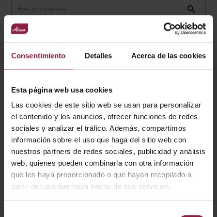
Ver
Entradas
Consentimiento
Detalles
Acerca de las cookies
Esta página web usa cookies
CÓDIGO
POTENCIA
LÚMENES
LM/W
Las cookies de este sitio web se usan para personalizar
el contenido y los anuncios, ofrecer funciones de redes
sociales y analizar el tráfico. Además, compartimos
ARULEDP/WW/W
8.4W
1300lm
87lm/W
información sobre el uso que haga del sitio web con
nuestros partners de redes sociales, publicidad y análisis
web, quienes pueden combinarla con otra información
que les haya proporcionado o que hayan recopilado a
ARULEDP/WW/B
8.4W
1300lm
87lm/W
partir del uso que haya hecho de sus servicios.
Selección