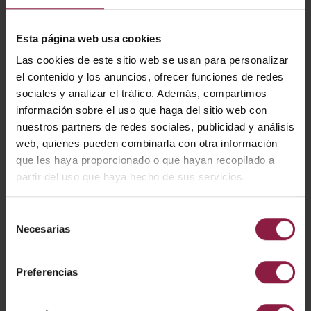
Esta página web usa cookies
Las cookies de este sitio web se usan para personalizar
el contenido y los anuncios, ofrecer funciones de redes
sociales y analizar el tráfico. Además, compartimos
información sobre el uso que haga del sitio web con
nuestros partners de redes sociales, publicidad y análisis
web, quienes pueden combinarla con otra información
que les haya proporcionado o que hayan recopilado a
partir del uso que haya hecho de sus servicios.
Prism Pro XM Recambio de la fuente de luz
Selección
Antiglare
Necesarias
de
consentimiento
Preferencias