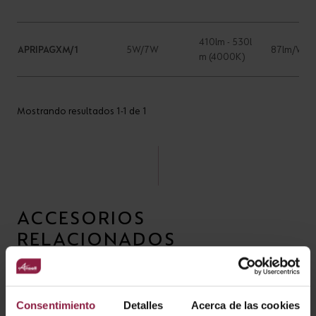
410lm - 530l
APRIPAGXM/1
5W/7W
87lm/W
m (4000K)
Mostrando resultados 1-1 de 1
ACCESORIOS
RELACIONADOS
Consentimiento
Detalles
Acerca de las cookies