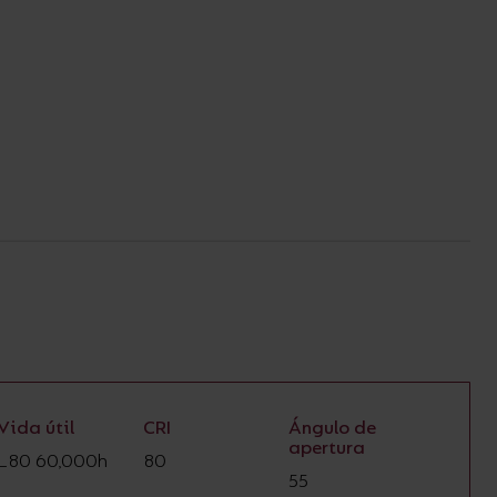
Vida útil
CRI
Ángulo de
apertura
L80 60,000h
80
55