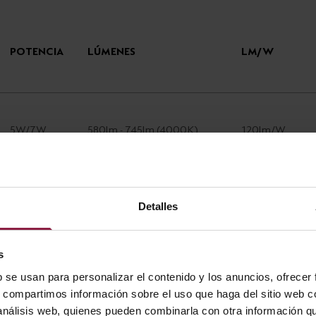
POTENCIA
LÚMENES
LM/W
5W/7W
580lm - 745lm (4000K)
120lm/W
Detalles
s
b se usan para personalizar el contenido y los anuncios, ofrecer
s, compartimos información sobre el uso que haga del sitio web 
 análisis web, quienes pueden combinarla con otra información q