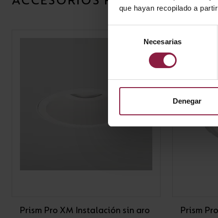
ACCESORIOS RELACIONADOS
que hayan recopilado a parti
Selección
Necesarias
de
consentimiento
Denegar
Prism Pro XM Instalación sin aro
Prism Pr