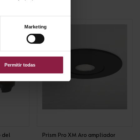
Marketing
Permitir todas
 del
Prism Pro XM Aro ampliador