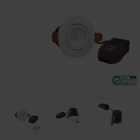
Tiras LED
Bajomueble y Baño