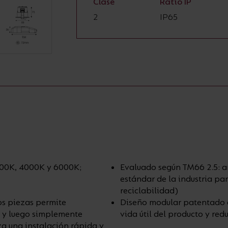
Clase
Ratio IP
2
IP65
000K, 4000K y 6000K;
Evaluado según TM66 2.5: 
estándar de la industria par
reciclabilidad)
os piezas permite
Diseño modular patentado c
, y luego simplemente
vida útil del producto y redu
iza una instalación rápida y