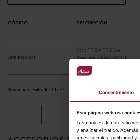
CÓDIGO
DESCRIPCIÓN
Spot PRISM PRO XM
APRIPGXM/1
Basculante 5W/7W CCT
Seleccionable
Mostrando resultados 1-1 de 1
Consentimiento
Esta página web usa cookie
Las cookies de este sitio we
y analizar el tráfico. Ademá
redes sociales, publicidad y