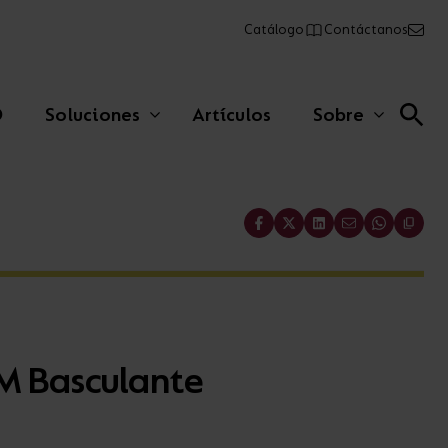
Catálogo
Contáctanos
O
Soluciones
Artículos
Sobre
Share
Lineales comerciales
Paneles
M Basculante
Emergencia
AFIX