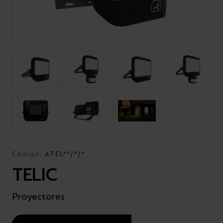
Código:
ATEL**/*/*
TELIC
Proyectores