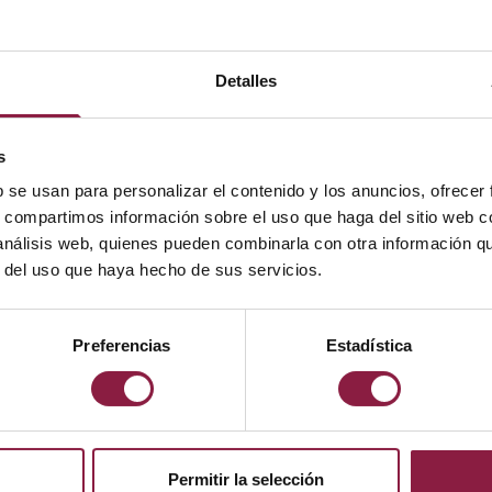
Detalles
s
b se usan para personalizar el contenido y los anuncios, ofrecer
polycarbonate diffuser
CCT selectable between 300
s, compartimos información sobre el uso que haga del sitio web 
applications
2 outputs, in one luminaire
 análisis web, quienes pueden combinarla con otra información q
x mounting along with
Tamper-proof stainless stee
r del uso que haya hecho de sus servicios.
s available
Preferencias
Estadística
Permitir la selección