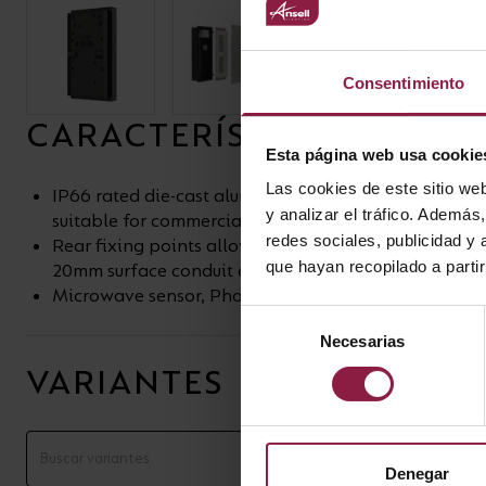
Consentimiento
CARACTERÍSTICAS
Esta página web usa cookie
Las cookies de este sitio we
IP66 rated die-cast aluminium wall light with opal 
y analizar el tráfico. Ademá
suitable for commercial, hospitality and industrial 
redes sociales, publicidad y
Rear fixing points allowing the option for BESA bo
que hayan recopilado a parti
20mm surface conduit entries
Microwave sensor, Photocell and Emergency option
Selección
Necesarias
de
consentimiento
VARIANTES
Denegar