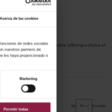
Acerca de las cookies
 funciones de redes sociales
0K / 4000K and power selectable; offering a choice of
con nuestros partners de
ue les haya proporcionado o
l allen key screws
Marketing
Ver
Entradas
Permitir todas