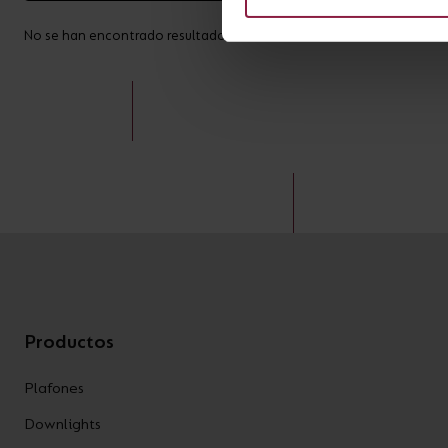
No se han encontrado resultados for *
Productos
Plafones
Downlights