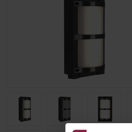
Tiras LED
Bajomueble y Baño