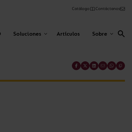
Catálogo
Contáctanos
O
Soluciones
Artículos
Sobre
Share
Lineales comerciales
Paneles
Emergencia
AFIX