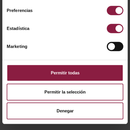
consentimiento
Preferencias
CÓDIGO
POTENCIA
LÚMENES
LM/W
Estadística
Marketing
AUNW1/1/CW
10W
1200lm
120lm/W
Permitir todas
AUNW1/1/WW
10W
1300lm
130lm/W
Permitir la selección
AUNW2/1/CW
24W
3100lm
130lm/W
Denegar
AUNW2/1/WW
24W
3100lm
130lm/W