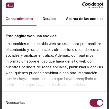
VARIANTES
Consentimiento
Detalles
Acerca de las cookies
Esta página web usa cookies
Filtro Unity Wallwash
Las cookies de este sitio web se usan para personalizar
el contenido y los anuncios, ofrecer funciones de redes
sociales y analizar el tráfico. Además, compartimos
información sobre el uso que haga del sitio web con
nuestros partners de redes sociales, publicidad y análisis
OPCIONES
web, quienes pueden combinarla con otra información
que les haya proporcionado o que hayan recopilado a
partir del uso que haya hecho de sus servicios.
Selección
Necesarias
de
Ver
Entradas