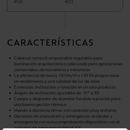
IP20
IK02
CARACTERÍSTICAS
Cabezal retráctil empotrable regulable para
iluminación arquitectónica adecuada para aplicaciones
comerciales, de hostelería y minoristas
La eficiencia de hasta 130 lm/W y CRI 90 proporciona
un rendimiento y una calidad de luz de élite
Extensión, inclinación y rotación en un solo producto
Ángulo de inclinación ajustable de -15° a 30
Cuerpo y disipador de aluminio fundido a presión para
una buena gestión térmica
Mando a distancia driver con conexión plug and play
Opciones de atenuación y emergencia, estándar y
emergencia con autocomprobación disponibles con el
paquete de emergencia Hawk Kit