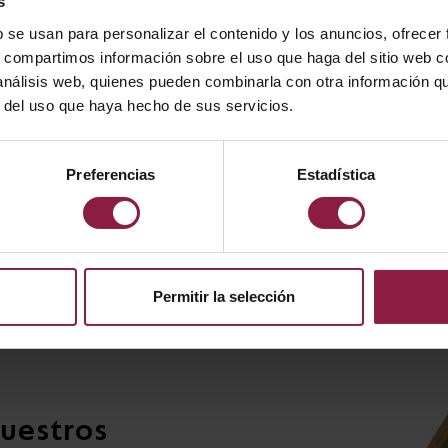
s
hacer las cosas, buscando s
b se usan para personalizar el contenido y los anuncios, ofrecer
retándonos a hacer más con
s, compartimos información sobre el uso que haga del sitio web 
 análisis web, quienes pueden combinarla con otra información q
r del uso que haya hecho de sus servicios.
Preferencias
Estadística
Permitir la selección
nuestros