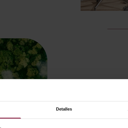
Hacer grandes
en cuanto a lo
Detalles
Nuestro
Green team
, un gr
la sostenibilidad dentro de