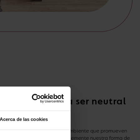
 esfuerzos para ser neutral
s residuos
Acerca de las cookies
upo de defensores del medio ambiente que promueven
 la empresa, reevalúa constantemente nuestra forma de