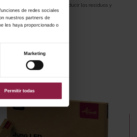
oluciones innovadoras para reducir los residuos y
 funciones de redes sociales
 menos.
con nuestros partners de
ue les haya proporcionado o
Marketing
Permitir todas