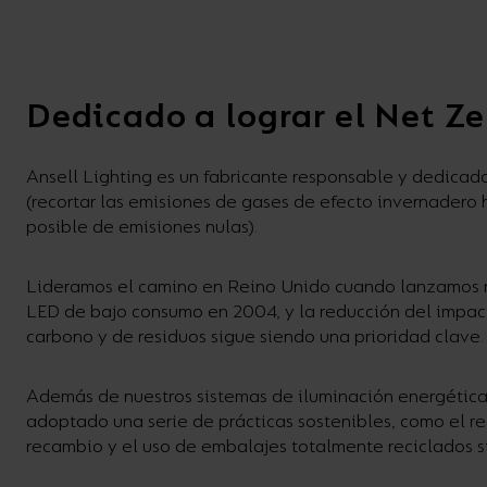
Tiras LED
Bajomueble y Baño
Dedicado a lograr el Net Ze
Ansell Lighting es un fabricante responsable y dedicado
(recortar las emisiones de gases de efecto invernadero 
posible de emisiones nulas).
Lideramos el camino en Reino Unido cuando lanzamos n
LED de bajo consumo en 2004, y la reducción del impac
carbono y de residuos sigue siendo una prioridad clave.
Además de nuestros sistemas de iluminación energétic
adoptado una serie de prácticas sostenibles, como el re
recambio y el uso de embalajes totalmente reciclados s