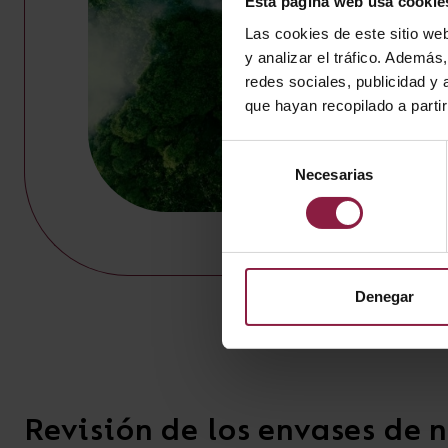
Esta página web usa cookie
Las cookies de este sitio we
y analizar el tráfico. Ademá
redes sociales, publicidad y
que hayan recopilado a parti
Selección
Necesarias
de
consentimiento
Denegar
Revisión de los envases de 