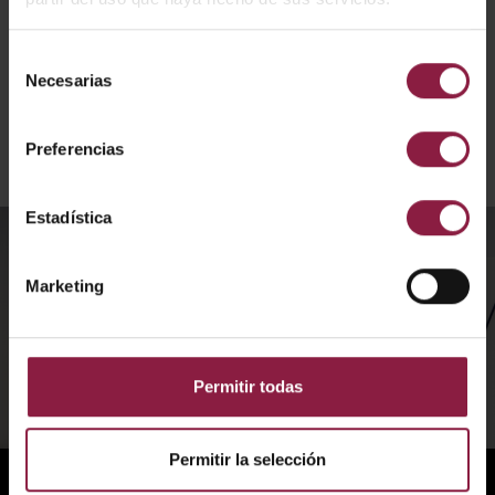
proyectores de PLC.
El proyecto del concesionario Peugeot fue un rotundo
éxito. El modelo Galaxy cumplió con todos los requisitos
Selección
de iluminación y llevó la zona de exposición a otro nivel.
Necesarias
de
El concesionario se benefició enormemente de la solución
consentimiento
de iluminación una vez finalizada, ya que ofrecía un
alumbrado magnífico para sus vehículos con una eficiente
Preferencias
opción de luces LED.
Estadística
Marketing
Permitir todas
Permitir la selección