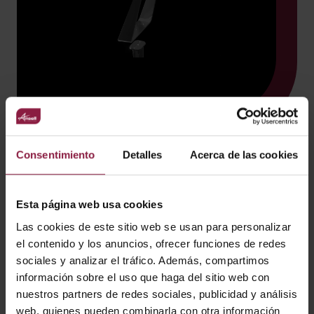
Consentimiento
Detalles
Acerca de las cookies
Únete y realiza un trabajo
satisfactorio
Esta página web usa cookies
Las cookies de este sitio web se usan para personalizar
Nuestros valores son la base de todo lo que hacemos.
Todos los empleados se esfuerzan por crear soluciones en
el contenido y los anuncios, ofrecer funciones de redes
varios sentidos: ofrecer innovación, diseño y calidad al
sociales y analizar el tráfico. Además, compartimos
cliente, y apoyar y colaborar con los compañeros en la
información sobre el uso que haga del sitio web con
empresa.
nuestros partners de redes sociales, publicidad y análisis
Si estás interesado en formarte con nosotros y crecer
web, quienes pueden combinarla con otra información