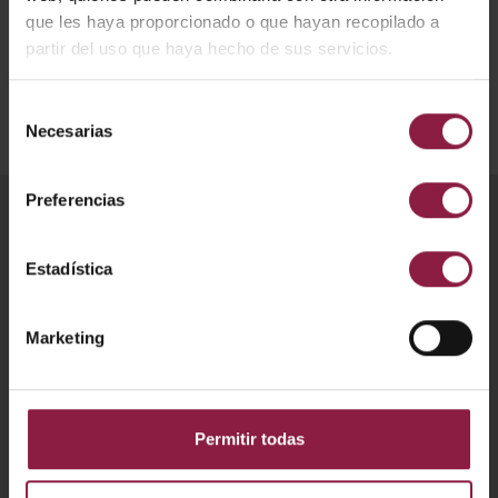
profesionalmente, envía tu CV a
info@anselles.com
.
que les haya proporcionado o que hayan recopilado a
partir del uso que haya hecho de sus servicios.
¡Te esperamos!
Selección
CONTÁCTANOS
Necesarias
de
consentimiento
Preferencias
Productos
Estadística
Plafones
Downlights
Marketing
Emergencia
Tiras LED
Permitir todas
Balizas
Artículos