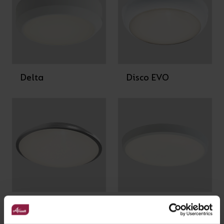
Delta
Disco EVO
Eclipse
Gamma