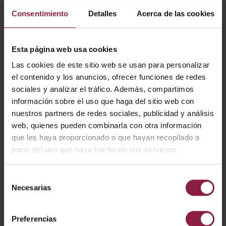
Consentimiento
Detalles
Acerca de las cookies
Esta página web usa cookies
Las cookies de este sitio web se usan para personalizar
el contenido y los anuncios, ofrecer funciones de redes
sociales y analizar el tráfico. Además, compartimos
información sobre el uso que haga del sitio web con
Helder
Lynx
nuestros partners de redes sociales, publicidad y análisis
web, quienes pueden combinarla con otra información
que les haya proporcionado o que hayan recopilado a
partir del uso que haya hecho de sus servicios.
Selección
Necesarias
de
consentimiento
Preferencias