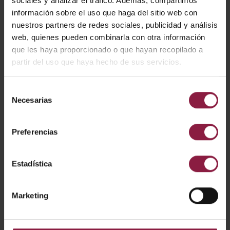
sociales y analizar el tráfico. Además, compartimos
información sobre el uso que haga del sitio web con
nuestros partners de redes sociales, publicidad y análisis
web, quienes pueden combinarla con otra información
CÓDIGO
POTENCIA
LÚMENES
LM/W
que les haya proporcionado o que hayan recopilado a
partir del uso que haya hecho de sus servicios.
Selección
AD15/24V
15W
Necesarias
de
consentimiento
AD30/24V
30W
Preferencias
Estadística
AD60/24V
60W
Marketing
AD75/24V
75W