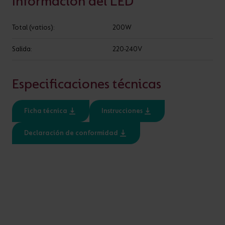
Información del LED
¿ALGUNA PREGUNTA?
Total (vatios):
200W
ESPECIFICACIÓN
Salida:
220-240V
Entrada
Clase
Especificaciones técnicas
220-240V
1, 2
Ratio IP
Ficha técnica
Instrucciones
IP20, IP67
Declaración de conformidad
CARACTERÍSTICAS
Driver no regulable de bajo voltaje para aplicaciones
de 24V y 48V