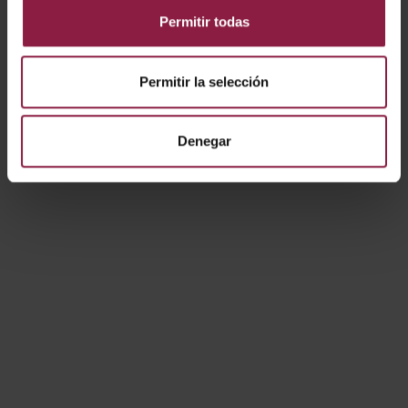
Permitir todas
AD100/24V
100W
Permitir la selección
AD120/24V
120W
Denegar
AD150/24V
150W
AD200/24V
200W
AD320/24V
320W
AD100/24V/IP67
100W