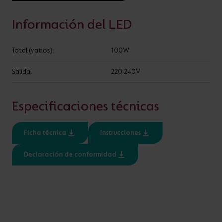
AÑADIR AL PROYECTO
Información del LED
¿ALGUNA PREGUNTA?
Total (vatios):
100W
OPCIONES
Salida:
220-240V
ESPECIFICACIÓN
Especificaciones técnicas
Entrada
Clase
Ficha técnica
Instrucciones
220-240V
1, 2
Ratio IP
Declaración de conformidad
IP20, IP67