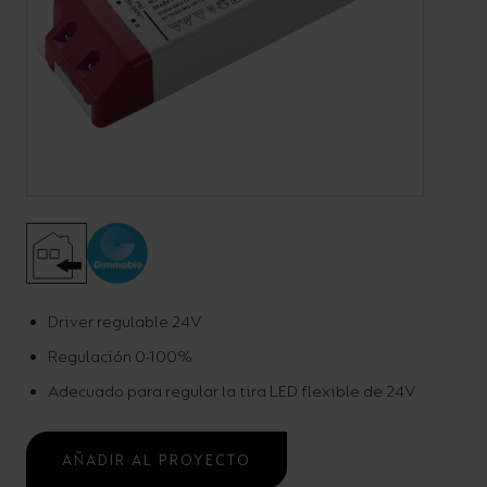
Código:
ADDIM***/**
Drivers 24V/48V TRIAC y
DALI
Driver regulable 24V
Accesorios Electricos
Regulación 0-100%
Adecuado para regular la tira LED flexible de 24V
AÑADIR AL PROYECTO