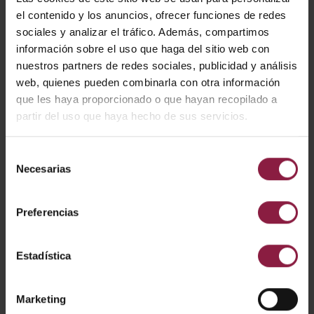
el contenido y los anuncios, ofrecer funciones de redes
sociales y analizar el tráfico. Además, compartimos
información sobre el uso que haga del sitio web con
Ver
Entradas
nuestros partners de redes sociales, publicidad y análisis
web, quienes pueden combinarla con otra información
que les haya proporcionado o que hayan recopilado a
partir del uso que haya hecho de sus servicios.
CÓDIGO
POTENCIA
LÚMENES
LM/W
Selección
Necesarias
de
ADDIM50/24V
50W
consentimiento
Preferencias
ADDIM75/24V
75W
Estadística
ADDIM100/24V
100W
Marketing