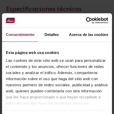
Especificaciones técnicas
¿ALGUNA PREGUNTA?
Ficha técnica
Instrucciones
ESPECIFICACIÓN
Consentimiento
Detalles
Acerca de las cookies
Entrada
Ratio IP
Esta página web usa cookies
300V
IP20, IP65, IP67
Las cookies de este sitio web se usan para personalizar
el contenido y los anuncios, ofrecer funciones de redes
sociales y analizar el tráfico. Además, compartimos
información sobre el uso que haga del sitio web con
nuestros partners de redes sociales, publicidad y análisis
CARACTERÍSTICAS
web, quienes pueden combinarla con otra información
que les haya proporcionado o que hayan recopilado a
Accesorios de tira LED
partir del uso que haya hecho de sus servicios.