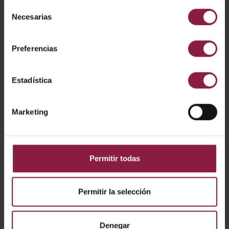
Selección
VARIANTES
Necesarias
de
consentimiento
Preferencias
Estadística
Ver
Entradas
Marketing
No se han encontrado resultados for *
Permitir todas
Permitir la selección
Denegar