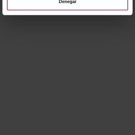
Denegar
Productos
Plafones
Downlights
Emergencia
Tiras LED
Balizas
Artículos
Noticias
Técnico
Proyectos destacados
Páginas