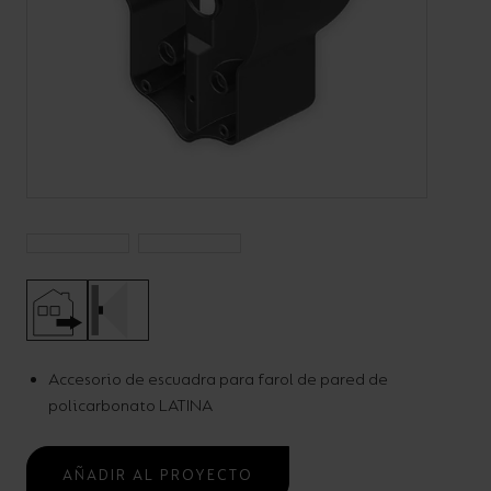
Código:
ALWL/CB*
Farol LATINA LED
Apliques
Accesorio de escuadra para farol de pared de
AÑADIR AL PROYECTO
policarbonato LATINA
¿ALGUNA PREGUNTA?
AÑADIR AL PROYECTO