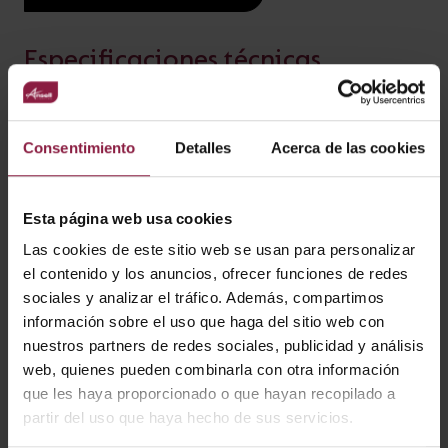
CARACTERÍSTICAS
Especificaciones técnicas
Accesorio de escuadra para farol de pared de
Ficha técnica
Instrucciones
policarbonato LATINA
Consentimiento
Detalles
Acerca de las cookies
VARIANTES
Esta página web usa cookies
Las cookies de este sitio web se usan para personalizar
el contenido y los anuncios, ofrecer funciones de redes
sociales y analizar el tráfico. Además, compartimos
información sobre el uso que haga del sitio web con
nuestros partners de redes sociales, publicidad y análisis
Ver
Entradas
web, quienes pueden combinarla con otra información
que les haya proporcionado o que hayan recopilado a
partir del uso que haya hecho de sus servicios.