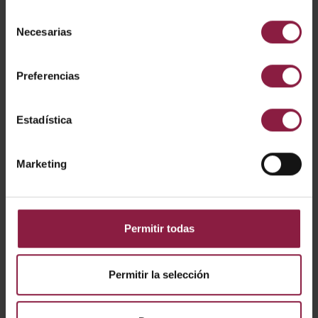
CÓDIGO
POTENCIA
LÚMENES
LM/W
Selección
Necesarias
de
consentimiento
ALWL/CBB
Preferencias
Estadística
ALWL/CBW
Marketing
Mostrando resultados 1-2 de 2
Permitir todas
Permitir la selección