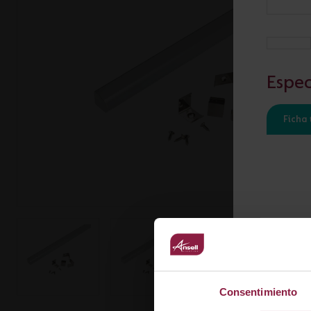
Tiras LED
Bajomueble y Baño
Espec
Ficha 
Consentimiento