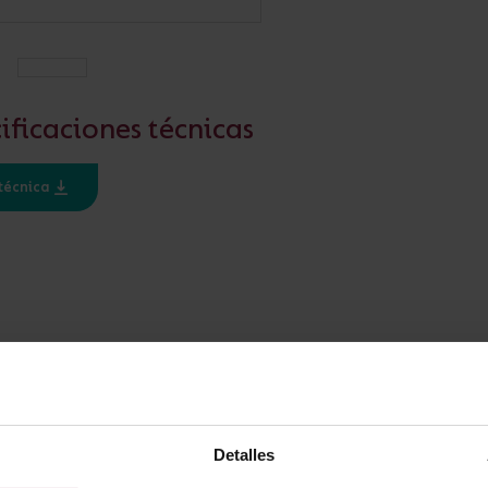
Campanas
Estancas y Regletas
ificaciones técnicas
AÑADIR AL PROYECTO
técnica
¿ALGUNA PREGUNTA?
ESPECIFICACIÓN
Ratio IP
IP20
Detalles