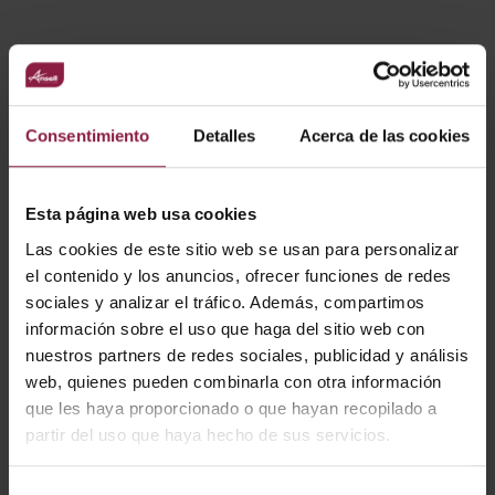
Ver
Entradas
Consentimiento
Detalles
Acerca de las cookies
CÓDIGO
POTENCIA
LÚMENES
LM/W
Esta página web usa cookies
Las cookies de este sitio web se usan para personalizar
el contenido y los anuncios, ofrecer funciones de redes
sociales y analizar el tráfico. Además, compartimos
A/RC/01/04/01
información sobre el uso que haga del sitio web con
nuestros partners de redes sociales, publicidad y análisis
web, quienes pueden combinarla con otra información
A/KT/01/01/01
que les haya proporcionado o que hayan recopilado a
partir del uso que haya hecho de sus servicios.
A/RC/02/04/01
Selección