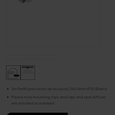
Código:
A/AP/PI/**/**/**/**
LED Strip Plaster-In
Aluminium Profile
2m Perfil para techo de escayola 29x14mm IP20 Blanco
Please note mounting clips, end caps and opal diffuser
Uncategorised
are included as standard.