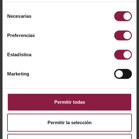
Selección
A/AP/PI/01/20/BL/01
Necesarias
de
consentimiento
Preferencias
A/AP/PI/03/20/SI/01
Estadística
A/AP/PI/03/20/WH/0
1
Marketing
A/AP/PI/03/20/BL/01
Permitir todas
A/AP/PI/10/20/SI/01
Permitir la selección
A/AP/PI/10/20/WH/0
1