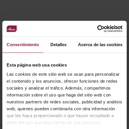
VARIANTES
Ver
Entradas
Consentimiento
Detalles
Acerca de las cookies
Esta página web usa cookies
CÓDIGO
POTENCIA
LÚMENES
LM/W
Las cookies de este sitio web se usan para personalizar
el contenido y los anuncios, ofrecer funciones de redes
sociales y analizar el tráfico. Además, compartimos
información sobre el uso que haga del sitio web con
A/AP/PI/01/20/SI/01
nuestros partners de redes sociales, publicidad y análisis
web, quienes pueden combinarla con otra información
que les haya proporcionado o que hayan recopilado a
A/AP/PI/01/20/WH/0
partir del uso que haya hecho de sus servicios.
1