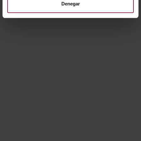
Denegar
A/AP/PI/10/20/BL/01
A/AP/PI/11/20/SI/01
Mostrando resultados 1-10 de 15
1
2
Siguiente