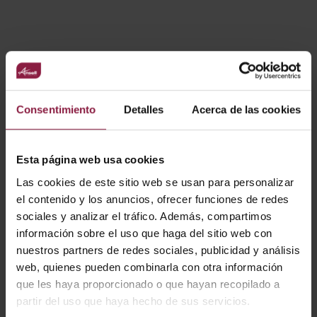
VARIANTES
Ver
Entradas
Consentimiento
Detalles
Acerca de las cookies
Esta página web usa cookies
CÓDIGO
POTENCIA
LÚMENES
LM/W
Las cookies de este sitio web se usan para personalizar
el contenido y los anuncios, ofrecer funciones de redes
sociales y analizar el tráfico. Además, compartimos
información sobre el uso que haga del sitio web con
A/AP/PI/01/20/SI/01
nuestros partners de redes sociales, publicidad y análisis
web, quienes pueden combinarla con otra información
que les haya proporcionado o que hayan recopilado a
A/AP/PI/01/20/WH/0
partir del uso que haya hecho de sus servicios.
1