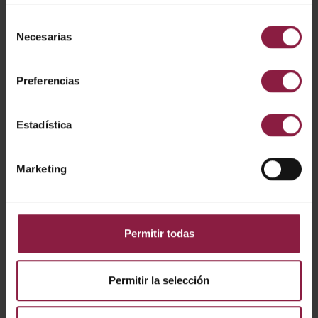
Selección
A/AP/PI/01/20/BL/01
Necesarias
de
consentimiento
Preferencias
A/AP/PI/03/20/SI/01
Estadística
A/AP/PI/03/20/WH/0
1
Marketing
A/AP/PI/03/20/BL/01
Permitir todas
A/AP/PI/10/20/SI/01
Permitir la selección
A/AP/PI/10/20/WH/0
1