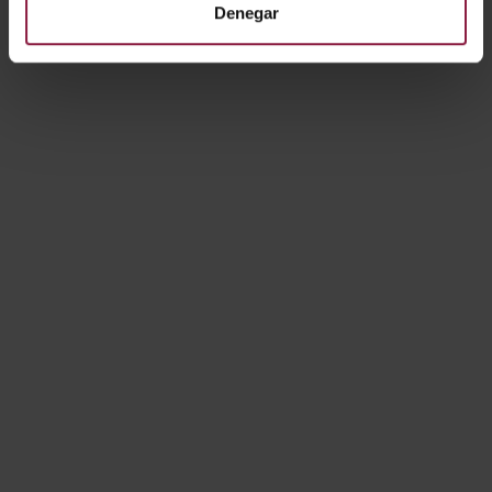
Denegar
A/AP/PI/10/20/BL/01
A/AP/PI/11/20/SI/01
Mostrando resultados 1-10 de 15
1
2
Siguiente