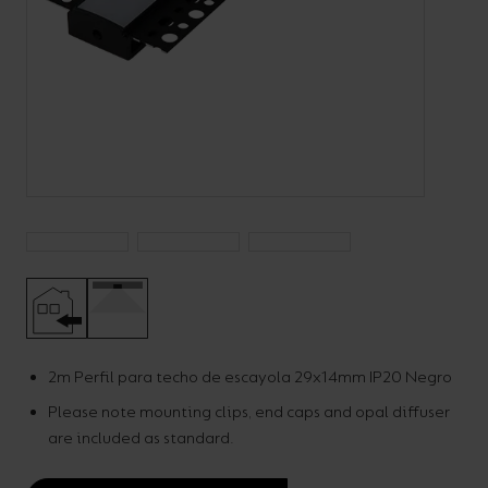
Código:
A/AP/PI/**/**/**/**
LED Strip Plaster-In
Aluminium Profile
2m Perfil para techo de escayola 29x14mm IP20 Negro
Please note mounting clips, end caps and opal diffuser
Uncategorised
are included as standard.