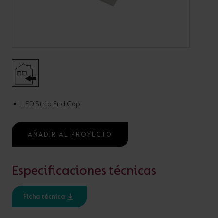
Código:
A/**/**/**/**/**/** PROFILE ACCESSORIES
LED Strip Profile
Accessories
LED Strip End Cap
Uncategorised
AÑADIR AL PROYECTO
Especificaciones técnicas
AÑADIR AL PROYECTO
Ficha técnica