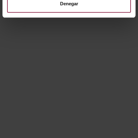
Denegar
A/EH/SM/01/20/WH/
01
A/EH/SM/01/20/BL/0
1
Mostrando resultados 1-10 de 156
1
2
3
4
5
6
7
Siguiente