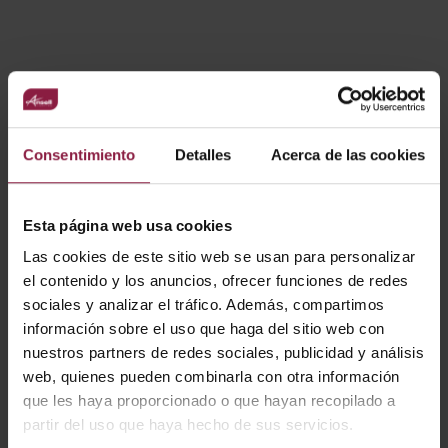
VARIANTES
Ver
Entradas
Consentimiento
Detalles
Acerca de las cookies
Esta página web usa cookies
CÓDIGO
POTENCIA
LÚMENES
LM/W
Las cookies de este sitio web se usan para personalizar
el contenido y los anuncios, ofrecer funciones de redes
sociales y analizar el tráfico. Además, compartimos
A/DI/SM/01/20/OP/0
información sobre el uso que haga del sitio web con
1
nuestros partners de redes sociales, publicidad y análisis
web, quienes pueden combinarla con otra información
que les haya proporcionado o que hayan recopilado a
A/DI/SM/01/20/CL/01
partir del uso que haya hecho de sus servicios.