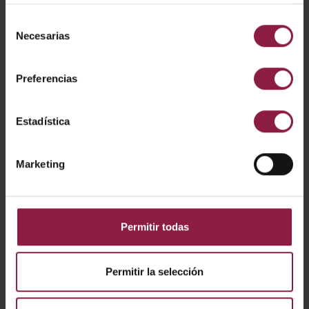
Selección
A/DI/SM/01/20/BL/01
Necesarias
de
consentimiento
Preferencias
A/MC/SM/01/20/01
Estadística
A/EC/SM/01/20/SI/01
Marketing
A/EC/SM/01/20/WH/
01
Permitir todas
A/EC/SM/01/20/BL/0
1
Permitir la selección
A/EH/SM/01/20/SI/01