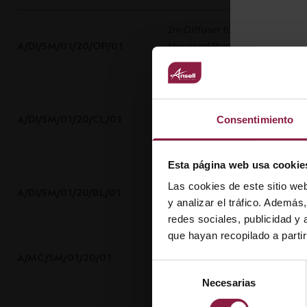
2m Diffuser for Surface
A/DI/SM/01/20/OP/01
Mounted Profile 10x10mm
IP20 Opal
2m Diffuser for Surface
A/DI/SM/01/20/CL/01
Mounted Profile 10x10mm
Consentimiento
IP20 Clear
Esta página web usa cookie
2m Diffuser for Surface
Las cookies de este sitio we
A/DI/SM/01/20/BL/01
Mounted Profile 10x10mm
y analizar el tráfico. Ademá
IP20 Black
redes sociales, publicidad y
que hayan recopilado a parti
Mounting Clip for 10x10mm
A/MC/SM/01/20/01
IP20 Profile
Selección
Necesarias
de
consentimiento
End Cap w/o hole for Surface