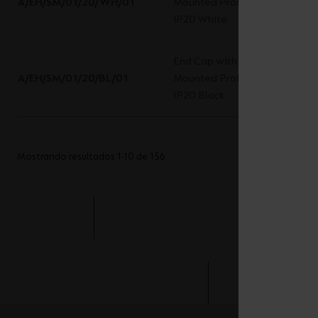
A/EH/SM/01/20/WH/01
Mounted Profile 10x10mm
IP20 White
End Cap with hole for Surface
A/EH/SM/01/20/BL/01
Mounted Profile 10x10mm
IP20 Black
Mostrando resultados 1-10 de 156