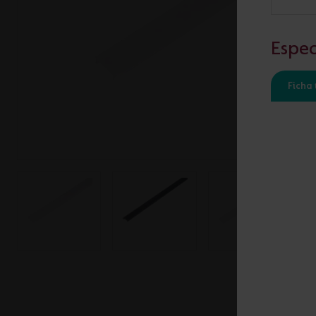
Tiras LED
Espec
Bajomueble y Baño
Ficha 