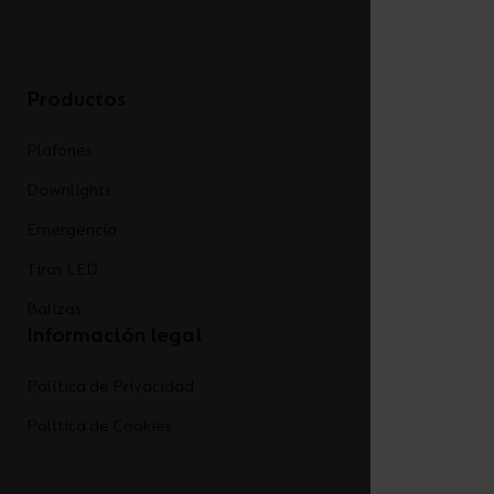
Productos
Plafones
Downlights
Emergencia
Tiras LED
Balizas
Información legal
Política de Privacidad
Política de Cookies