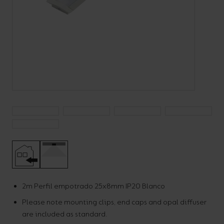
Código:
A/AP/RE/**/**/**/**
LED Strip Recessed
Aluminium Profile
2m Perfil empotrado 25x8mm IP20 Blanco
Uncategorised
Please note mounting clips, end caps and opal diffuser
are included as standard.