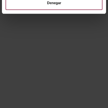
Denegar
A/AP/RE/03/20/BL/0
1
A/AP/RE/04/65/SI/01
Mostrando resultados 1-10 de 12
1
2
Siguiente