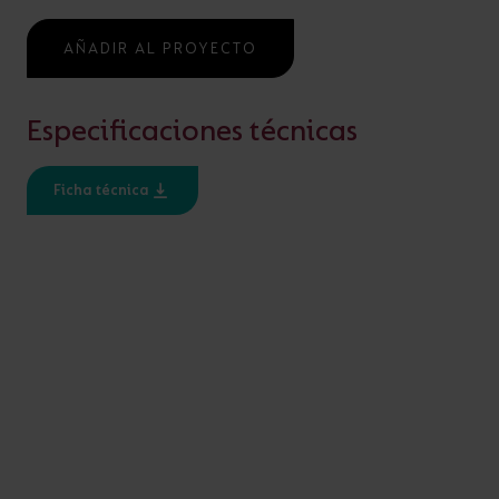
AÑADIR AL PROYECTO
AÑADIR AL PROYECTO
Especificaciones técnicas
¿ALGUNA PREGUNTA?
Ficha técnica
ESPECIFICACIÓN
Ratio IP
IP20, IP65