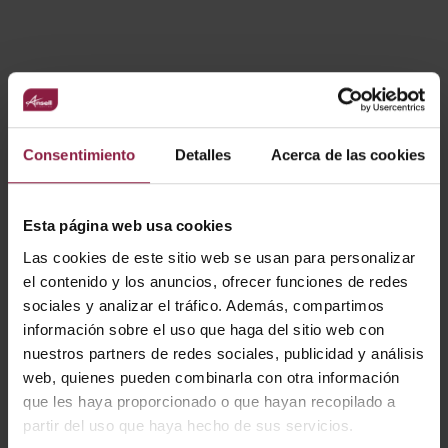
VARIANTES
Ver
Entradas
Consentimiento
Detalles
Acerca de las cookies
Esta página web usa cookies
CÓDIGO
POTENCIA
LÚMENES
LM/W
Las cookies de este sitio web se usan para personalizar
el contenido y los anuncios, ofrecer funciones de redes
sociales y analizar el tráfico. Además, compartimos
información sobre el uso que haga del sitio web con
A/AP/RE/01/20/SI/01
nuestros partners de redes sociales, publicidad y análisis
web, quienes pueden combinarla con otra información
que les haya proporcionado o que hayan recopilado a
A/AP/RE/01/20/WH/
partir del uso que haya hecho de sus servicios.
01