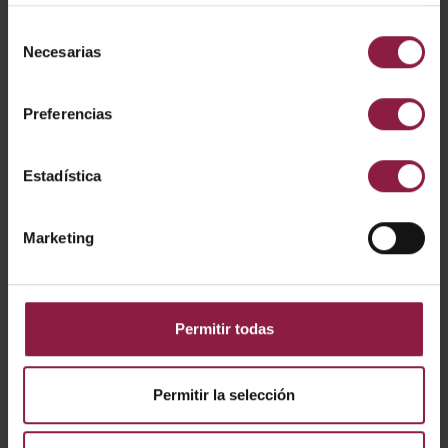
Selección
A/AP/RE/01/20/BL/01
Necesarias
de
consentimiento
Preferencias
A/AP/RE/02/20/SI/01
Estadística
A/AP/RE/02/20/WH/
01
Marketing
A/AP/RE/02/20/BL/0
1
Permitir todas
A/AP/RE/03/20/SI/01
Permitir la selección
A/AP/RE/03/20/WH/
01