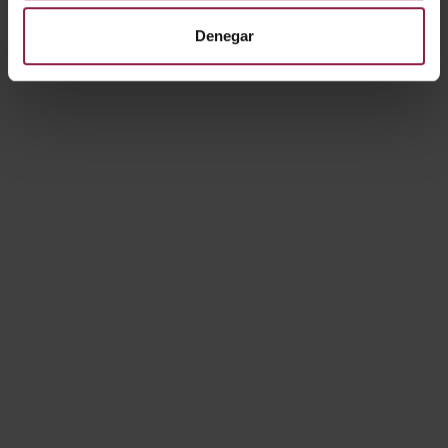
A/AP/SM/03/20/WH/
Denegar
01
A/AP/SM/03/20/BL/0
1
A/AP/SM/05/65/SI/01
Mostrando resultados 1-10 de 18
1
2
Siguiente