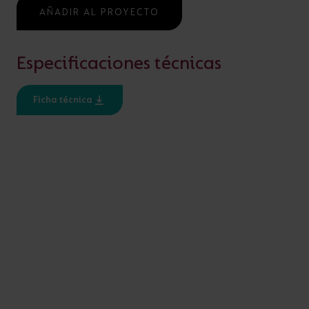
AÑADIR AL PROYECTO
Especificaciones técnicas
AÑADIR AL PROYECTO
Ficha técnica
¿ALGUNA PREGUNTA?
ESPECIFICACIÓN
Ratio IP
IP20, IP65