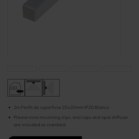
Código:
A/AP/SM/**/**/**/**
LED Strip Surface
Mounted Aluminium
2m Perfil de superficie 20x20mm IP20 Blanco
Please note mounting clips, end caps and opal diffuser
Profile
are included as standard.
Uncategorised