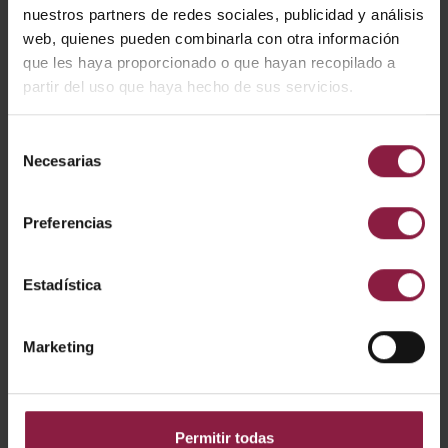
nuestros partners de redes sociales, publicidad y análisis
web, quienes pueden combinarla con otra información
que les haya proporcionado o que hayan recopilado a
Ver
Entradas
partir del uso que haya hecho de sus servicios.
Selección
Necesarias
CÓDIGO
POTENCIA
LÚMENES
LM/W
de
consentimiento
Preferencias
A/AP/SU/01/20/SI/01
Estadística
A/AP/SU/01/20/WH/
01
Marketing
A/AP/SU/01/20/BL/01
Permitir todas