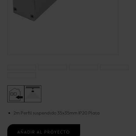
Código:
A/AP/SU/**/**/**/**
LED Strip Suspended
Aluminium Profile
Uncategorised
2m Perfil suspendido 35x35mm IP20 Plata
AÑADIR AL PROYECTO