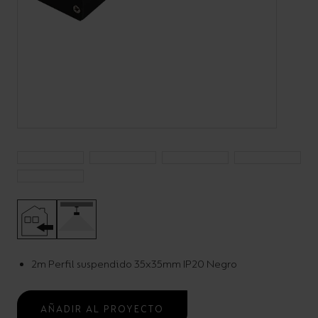
Código:
A/AP/SU/**/**/**/**
LED Strip Suspended
Aluminium Profile
Uncategorised
2m Perfil suspendido 35x35mm IP20 Negro
AÑADIR AL PROYECTO