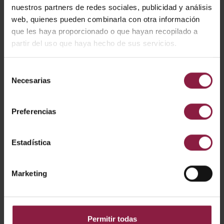
nuestros partners de redes sociales, publicidad y análisis
web, quienes pueden combinarla con otra información
que les haya proporcionado o que hayan recopilado a
Ver
Entradas
partir del uso que haya hecho de sus servicios.
Selección
Necesarias
CÓDIGO
POTENCIA
LÚMENES
LM/W
de
consentimiento
Preferencias
A/AP/SU/01/20/SI/01
Estadística
A/AP/SU/01/20/WH/
01
Marketing
A/AP/SU/01/20/BL/01
Permitir todas