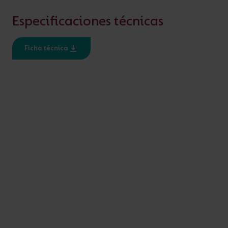
Especificaciones técnicas
AÑADIR AL PROYECTO
Ficha técnica
¿ALGUNA PREGUNTA?
ESPECIFICACIÓN
Clase
Ratio IP
1
IP20