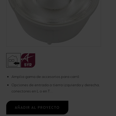
Código:
APRT*/**/*
Accesorios y lentes para
Amplia gama de accesorios para carril
Opciones de entrada a tierra izquierda y derecha,
PRIMO
conectores en L o en T...
Carriles
AÑADIR AL PROYECTO