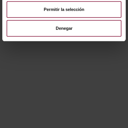
APRT3/36/1
Permitir la selección
APRT/MP/1/W
Denegar
APRT/MP/1/B
APRT1/GR/1
APRT2/GR/2
Mostrando resultados 1-10 de 13
1
2
Siguiente