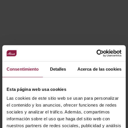
CARACTERÍSTICAS
Amplia gama de accesorios para carril
Opciones de entrada a tierra izquierda y derecha,
conectores en L o en T...
VARIANTES
Consentimiento
Detalles
Acerca de las cookies
Esta página web usa cookies
Ver
Entradas
Las cookies de este sitio web se usan para personalizar
el contenido y los anuncios, ofrecer funciones de redes
sociales y analizar el tráfico. Además, compartimos
información sobre el uso que haga del sitio web con
CÓDIGO
POTENCIA
LÚMENES
LM/W
nuestros partners de redes sociales, publicidad y análisis