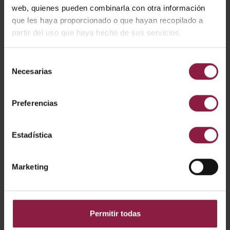
web, quienes pueden combinarla con otra información
que les haya proporcionado o que hayan recopilado a
partir del uso que haya hecho de sus servicios.
APRT1/24/1
Selección
Necesarias
APRT1/36/1
de
consentimiento
Preferencias
APRT2/24/1
Estadística
APRT2/36/1
Marketing
APRT3/24/1
Permitir todas