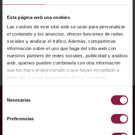
Esta página web usa cookies
Las cookies de este sitio web se usan para personalizar
el contenido y los anuncios, ofrecer funciones de redes
Ver
Entradas
sociales y analizar el tráfico. Además, compartimos
información sobre el uso que haga del sitio web con
nuestros partners de redes sociales, publicidad y análisis
No se han encontrado resultados for *
web, quienes pueden combinarla con otra información
que les haya proporcionado o que hayan recopilado a
partir del uso que haya hecho de sus servicios.
Selección
Necesarias
de
CASO PRÁCTICO RELACIONADO
consentimiento
Iluminación Margetts Fund
Preferencias
Management