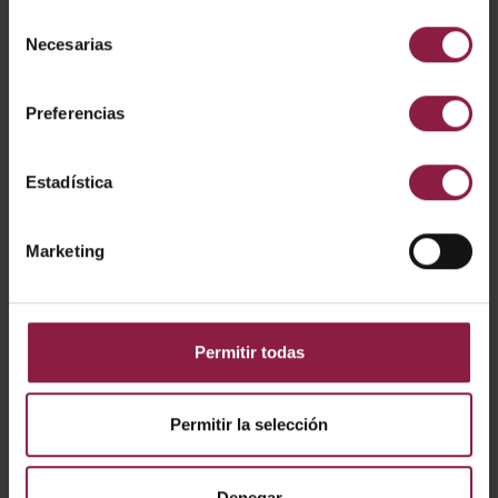
Selección
Endurance 1200x600
Necesarias
de
consentimiento
Preferencias
Estadística
Marketing
Permitir todas
Permitir la selección
Panel Pod Emergencia 3,5W Blanco
Denegar