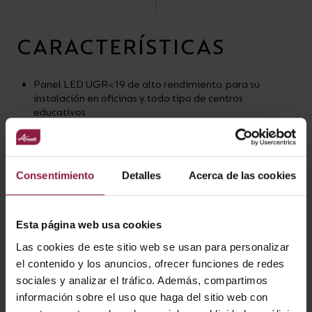
CARACTERÍSTICAS
Panel LED UGR<19 de alto rendimiento, para su
instalación en oficinas y todo tipo de centros
educativos
El diseño delgado permite la instalación en techos
poco profundos
Opciones en 3000K, 4000K y 6000K
Opciones regulables y OCTO disponibles
Consentimiento
Detalles
Acerca de las cookies
Regulable Switch Dim, DALI y 0-10V mediante el driver
multiregulable ADDIM/30/MC (ver p171 para más
información)
Compatible con Panel Pod de emergencia autotest y
Esta página web usa cookies
con sensor de microondas (ver p404 para más
Las cookies de este sitio web se usan para personalizar
información)
el contenido y los anuncios, ofrecer funciones de redes
sociales y analizar el tráfico. Además, compartimos
información sobre el uso que haga del sitio web con