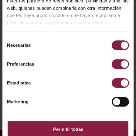
nuestros partners de redes sociales, publicidad y análisis
CÓDIGO
POTENCIA
LÚMENES
LM/W
web, quienes pueden combinarla con otra información
que les haya proporcionado o que hayan recopilado a
partir del uso que haya hecho de sus servicios.
AIRMLED/POD/MWS
Selección
Necesarias
de
DESCARGAR
consentimiento
Preferencias
Ficha técnica
Estadística
Instrucciones
Marketing
Declaración de conformidad
Permitir todas