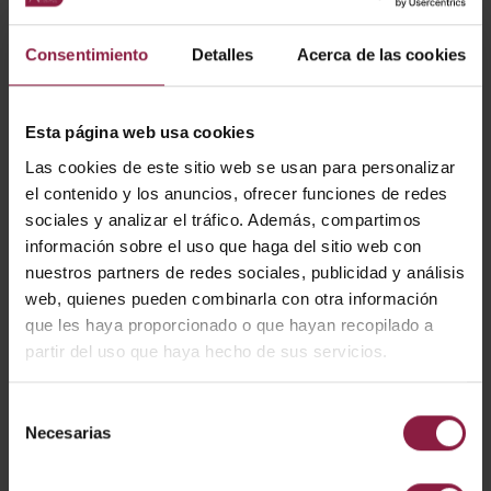
¿ALGUNA PREGUNTA?
Consentimiento
Detalles
Acerca de las cookies
CARACTERÍSTICAS
Esta página web usa cookies
Las cookies de este sitio web se usan para personalizar
1200x300 Plasterboard Recessed Kit
el contenido y los anuncios, ofrecer funciones de redes
sociales y analizar el tráfico. Además, compartimos
información sobre el uso que haga del sitio web con
nuestros partners de redes sociales, publicidad y análisis
CÓDIGO
POTENCIA
LÚMENES
LM/W
web, quienes pueden combinarla con otra información
que les haya proporcionado o que hayan recopilado a
partir del uso que haya hecho de sus servicios.
APRK/30
Selección
Necesarias
de
DESCARGAR
consentimiento