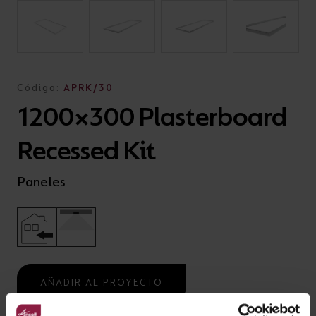
Código:
APRK/30
1200×300 Plasterboard
Recessed Kit
Paneles
AÑADIR AL PROYECTO